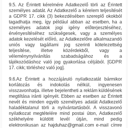
9.5. Az Érintett kérelmére Adatkezelő törli az Érintett
személyes adatát. Az Adatkezelő a kérelem teljesítését
a GDPR 17. cikk (3) bekezdésében szereplő okokból
tagadhatja meg, így például abban az esetben, ha a
személyes adatok jogi igény előterjesztéséhez,
érvényesítéséhez szükségesek, vagy a személyes
adatok kezelését előíró, az Adatkezelőre alkalmazandó
uniós vagy tagállami jog szerinti kötelezettség
teljesítése, illetve közérdekből, vagy a
véleménynyilvánítás szabadságához és a
tájékozódáshoz való jog gyakorlása céljából. [GDPR
17. cikk; törléshez való jog].
9.6.Az Érintett a hozzájáruló nyilatkozatát bármikor
korlátozás és indokolás nélkül, ingyenesen
visszavonhatja. illetve bejelentheti a reklám küldésének
megtiltása iránti igényét. Ebben az esetben az Érintett
nevét és minden egyéb személyes adatát Adatkezelő
haladéktalanul törli a nyilvántartásból. A visszavonó
nyilatkozat megtételére mind postai úton, Adatkezelő
székhelyére küldött levél útján, mind pedig
hajduhaz@gmail.com
elektronikusan az
e-mail címre