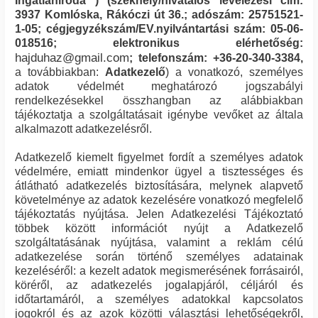
Ingatlaniroda
) (székhely/hivatalos levelezési cím:
3937
Komlóska
,
Rákóczi út 36.
; adószám:
25751521-
1-05
; cégjegyzékszám/EV.nyilvántartási szám:
05-06-
018516
; elektronikus elérhetőség:
hajduhaz@gmail.com
; telefonszám:
+36-20-340-3384
,
a továbbiakban:
Adatkezelő
) a vonatkozó, személyes
adatok védelmét meghatározó jogszabályi
rendelkezésekkel összhangban az alábbiakban
tájékoztatja a szolgáltatásait igénybe vevőket az általa
alkalmazott adatkezelésről.
Adatkezelő kiemelt figyelmet fordít a személyes adatok
védelmére, emiatt mindenkor ügyel a tisztességes és
átlátható adatkezelés biztosítására, melynek alapvető
követelménye az adatok kezelésére vonatkozó megfelelő
tájékoztatás nyújtása. Jelen Adatkezelési Tájékoztató
többek között információt nyújt a Adatkezelő
szolgáltatásának nyújtása, valamint a reklám célú
adatkezelése során történő személyes adatainak
kezeléséről: a kezelt adatok megismerésének forrásairól,
köréről, az adatkezelés jogalapjáról, céljáról és
időtartamáról, a személyes adatokkal kapcsolatos
jogokról és az azok közötti választási lehetőségekről,