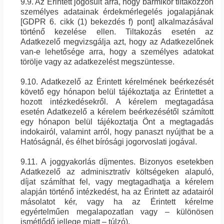
9.9. Az Érintett jogosult arra, hogy bármikor tiltakozzon
személyes adatainak érdekmérlegelés jogalapjának
[GDPR 6. cikk (1) bekezdés f) pont] alkalmazásával
történő kezelése ellen. Tiltakozás esetén az
Adatkezelő megvizsgálja azt, hogy az Adatkezelőnek
van-e lehetősége arra, hogy a személyes adatokat
törölje vagy az adatkezelést megszüntesse.
9.10. Adatkezelő az Érintett kérelmének beérkezését
követő egy hónapon belül tájékoztatja az Érintettet a
hozott intézkedésekről. A kérelem megtagadása
esetén Adatkezelő a kérelem beérkezésétől számított
egy hónapon belül tájékoztatja Önt a megtagadás
indokairól, valamint arról, hogy panaszt nyújthat be a
Hatóságnál, és élhet bírósági jogorvoslati jogával.
9.11. A joggyakorlás díjmentes. Bizonyos esetekben
Adatkezelő az adminisztratív költségeken alapuló,
díjat számíthat fel, vagy megtagadhatja a kérelem
alapján történő intézkedést, ha az Érintett az adatairól
másolatot kér, vagy ha az Érintett kérelme
egyértelműen megalapozatlan vagy – különösen
ismétlődő jellege miatt – túlzó).