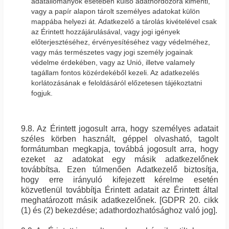
adatállományok esetében külső adathordozóra kimenti,
vagy a papír alapon tárolt személyes adatokat külön
mappába helyezi át. Adatkezelő a tárolás kivételével csak
az Érintett hozzájárulásával, vagy jogi igények
előterjesztéséhez, érvényesítéséhez vagy védelméhez,
vagy más természetes vagy jogi személy jogainak
védelme érdekében, vagy az Unió, illetve valamely
tagállam fontos közérdekéből kezeli. Az adatkezelés
korlátozásának e feloldásáról előzetesen tájékoztatni
fogjuk.
9.8. Az Érintett jogosult arra, hogy személyes adatait
széles körben használt, géppel olvasható, tagolt
formátumban megkapja, továbbá jogosult arra, hogy
ezeket az adatokat egy másik adatkezelőnek
továbbítsa. Ezen túlmenően Adatkezelő biztosítja,
hogy erre irányuló kifejezett kérelme esetén
közvetlenül továbbítja Érintett adatait az Érintett által
meghatározott másik adatkezelőnek. [GDPR 20. cikk
(1) és (2) bekezdése; adathordozhatósághoz való jog].