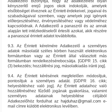
Adatkezelő bizonyítja, hogy az adatkezelést olyan
kényszerítő erejű jogos okok indokolják, amelyek
elsőbbséget élveznek az Érintett érdekeivel, jogaival és
szabadságaival szemben, vagy amelyek jogi igények
előterjesztéséhez, érvényesítéséhez vagy védelméhez
kapcsolódnak. A Adatkezelő a panaszról és az annak
alapján tett intézkedésekről értesíti azokat, akik részére
a panasszal érintett adatot továbbította.
9.3. Az Érintett kérelmére Adatkezelő a személyes
adatok másolatát széles körben használt elektronikus
formátumban vagy az Érintett által választott más
formátumban rendelkezésérebocsátja. [GDPR 15. cikk
(3) bekezdés; hozzáférési jog, másolatkiadás iránti jog].
9.4. Az Érintett kérésének megfelelően módosítjuk,
pontosítjuk a személyes adatát. [GDPR 16. cikk;
helyesbítéshez való jog]. Az Érintett adataihoz való
hozzáféréséhez fűződő jogának gyakorlása, valamint
személyes adatainak helyesbítése céljából
hajduhaz@gmail.com
Adatkezelőhöz fordulhat az
e-
mail címre küldött elektronikus levélben.