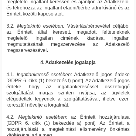
megfelelő ingatlant keressen és ajánljon az Adatkezelő,
és létrehozza az ingatlant eladni/bérbe adni kívánó és az
Érintett közötti kapcsolatot.
3.2.
Megtekintő esetében:
Vásárlás/bérbevétel céljából
az Érintett által keresett, megadott feltételeknek
megfelelő ingatlan címének kiadása, ingatlan
megmutatásának megszervezése az Adatkezelő
megszervezésével.
4. Adatkezelés jogalapja
4.1.
Ingatlankereső esetében:
Adatkezelő jogos érdeke
[GDPR 6. cikk (1) bekezdés f) pont]. Az Adatkezelő jogos
érdeke, hogy az ingatlankereséssel összefüggő
szolgáltatást magas szinten nyújtsa, az ügyfelek
elégedettek legyenek a szolgáltatásával, illetve ezen
keresztül növelje a forgalmát.
4.2.
Megtekintő esetében:
az Érintett hozzájárulása
[GDPR 6. cikk (1) bekezdés a) pont]. Az Érintett a
hozzájárulását a megtekintési elismervény önkéntes
kitöltésével adja meg.