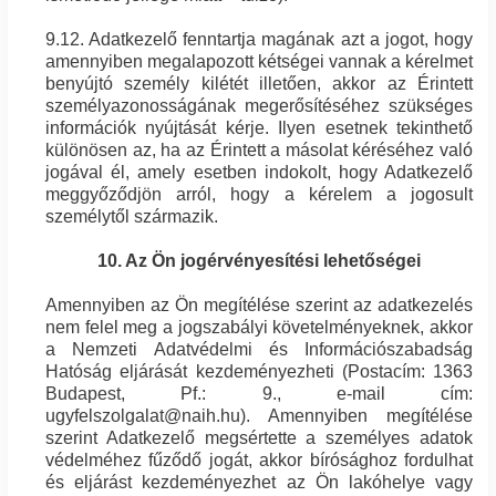
9.12. Adatkezelő fenntartja magának azt a jogot, hogy
amennyiben megalapozott kétségei vannak a kérelmet
benyújtó személy kilétét illetően, akkor az Érintett
személyazonosságának megerősítéséhez szükséges
információk nyújtását kérje. Ilyen esetnek tekinthető
különösen az, ha az Érintett a másolat kéréséhez való
jogával él, amely esetben indokolt, hogy Adatkezelő
meggyőződjön arról, hogy a kérelem a jogosult
személytől származik.
10. Az Ön jogérvényesítési lehetőségei
Amennyiben az Ön megítélése szerint az adatkezelés
nem felel meg a jogszabályi követelményeknek, akkor
a Nemzeti Adatvédelmi és Információszabadság
Hatóság eljárását kezdeményezheti (Postacím: 1363
Budapest, Pf.: 9., e-mail cím:
ugyfelszolgalat@naih.hu). Amennyiben megítélése
szerint Adatkezelő megsértette a személyes adatok
védelméhez fűződő jogát, akkor bírósághoz fordulhat
és eljárást kezdeményezhet az Ön lakóhelye vagy