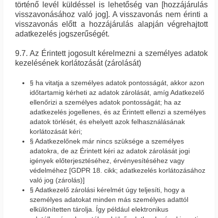
történő levél küldéssel is lehetőség van [hozzájárulás
visszavonásához való jog]. A visszavonás nem érinti a
visszavonás előtt a hozzájárulás alapján végrehajtott
adatkezelés jogszerűségét.
9.7. Az Érintett jogosult kérelmezni a személyes adatok
kezelésének korlátozását (zárolását)
§ ha vitatja a személyes adatok pontosságát, akkor azon
időtartamig kérheti az adatok zárolását, amíg Adatkezelő
ellenőrizi a személyes adatok pontosságát; ha az
adatkezelés jogellenes, és az Érintett ellenzi a személyes
adatok törlését, és ehelyett azok felhasználásának
korlátozását kéri;
§ Adatkezelőnek már nincs szüksége a személyes
adatokra, de az Érintett kéri az adatok zárolását jogi
igények előterjesztéséhez, érvényesítéséhez vagy
védelméhez [GDPR 18. cikk; adatkezelés korlátozásához
való jog (zárolás)]
§ Adatkezelő zárolási kérelmét úgy teljesíti, hogy a
személyes adatokat minden más személyes adattól
elkülönítetten tárolja. Így például elektronikus