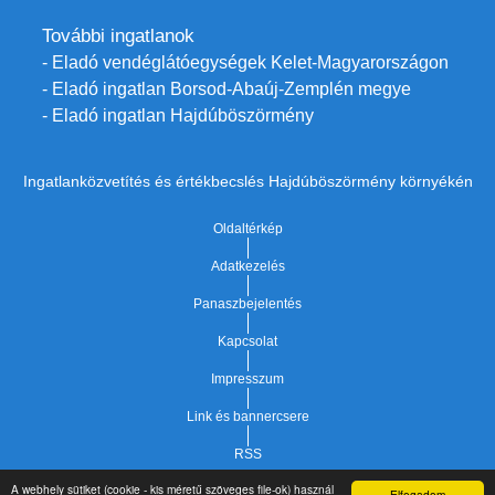
További ingatlanok
- Eladó vendéglátóegységek Kelet-Magyarországon
- Eladó ingatlan Borsod-Abaúj-Zemplén megye
- Eladó ingatlan Hajdúböszörmény
Ingatlanközvetítés és értékbecslés Hajdúböszörmény környékén
Oldaltérkép
Adatkezelés
Panaszbejelentés
Kapcsolat
Impresszum
Link és bannercsere
RSS
A webhely sütiket (cookie - kis méretű szöveges file-ok) használ
Elfogadom