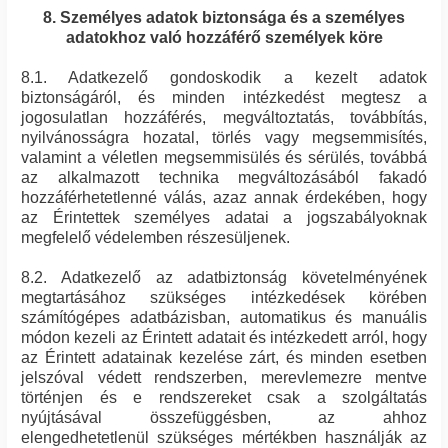
8. Személyes adatok biztonsága és a személyes
adatokhoz való hozzáférő személyek köre
8.1. Adatkezelő gondoskodik a kezelt adatok
biztonságáról, és minden intézkedést megtesz a
jogosulatlan hozzáférés, megváltoztatás, továbbítás,
nyilvánosságra hozatal, törlés vagy megsemmisítés,
valamint a véletlen megsemmisülés és sérülés, továbbá
az alkalmazott technika megváltozásából fakadó
hozzáférhetetlenné válás, azaz annak érdekében, hogy
az Érintettek személyes adatai a jogszabályoknak
megfelelő védelemben részesüljenek.
8.2. Adatkezelő az adatbiztonság követelményének
megtartásához szükséges intézkedések körében
számítógépes adatbázisban, automatikus és manuális
módon kezeli az Érintett adatait és intézkedett arról, hogy
az Érintett adatainak kezelése zárt, és minden esetben
jelszóval védett rendszerben, merevlemezre mentve
történjen és e rendszereket csak a szolgáltatás
nyújtásával összefüggésben, az ahhoz
elengedhetetlenül szükséges mértékben használják az