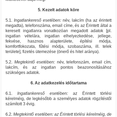
5. Kezelt adatok köre
5.1.
Ingatlankereső esetében:
név, lakcím (ha az érintett
megadta), telefonszáma, email címe, és az Érintett által a
keresett ingatlanra vonatkozóan megadott adatok [pl.
ingatlan vételára, ingatlan elhelyezkedése, jellege,
fekvése, hasznos alapterülete, építési módja,
komfortfokozata, fűtési módja, szobaszáma, ill. telek
területe], fizetés ütemezése (önerő és hitel aránya).
5.2.
Megtekintő esetében:
név, telefonszám, email cím,
lakcím, és az ingatlan pontos beazonosításához
szükséges adatok.
6. Az adatkezelés időtartama
6.1.
Ingatlankereső esetében:
az Érintett törlési
kérelméig, de legkésőbb a személyes adatok rögzítéstől
számított 3 évig.
6.2.
Megtekintő esetében: az Érintett törlési kérelméig, de