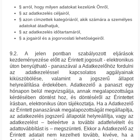
§ arról, hogy milyen adatokat kezelünk Önről,
§ az adatkezelés céljairól,
§ azon címzettek kategóriáról, akik számára a személyes
adatokat átadhatjuk,
§ az adatkezelés időtartamáról,
§ a jogairól és a jogorvoslati lehetőségeiről.
9.2. A jelen pontban szabályozott eljárások
kezdeményezése előtt az Érintett jogosult - elektronikus
úton benyújtható - panaszával a Adatkezelőhöz fordulni
az adatkezeléssel kapcsolatos aggályainak
kiküszöbölése, valamint a jogszerű állapot
helyreállítása érdekében. Adatkezelő a panaszt egy
hónapon belül megvizsgálja, annak megalapozottsága
kérdésében döntést hoz, és döntéséről az Érintettet
írásban, elektronikus úton tájékoztatja. Ha a Adatkezelő
az Érintett panaszának megalapozottságát megállapítja,
az adatkezelés jogszerű állapotát helyreállítja, vagy az
adatkezelést – beleértve a további adatfelvételt és
adattovábbítást is – megszünteti. Ekkor a Adatkezelő az
Érintett adatait nem kezelheti tovább, kivéve, ha a