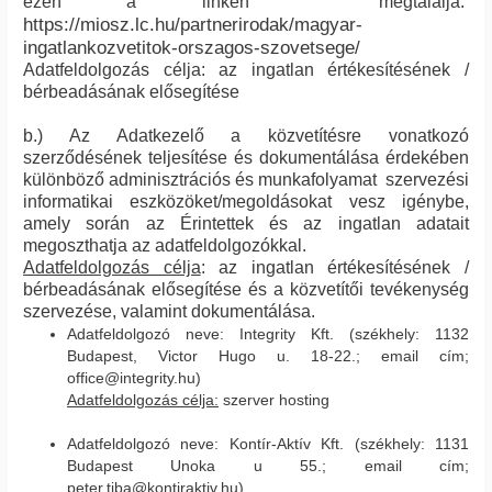
ezen a linken megtalálja:
https://miosz.lc.hu/partnerirodak/magyar-
ingatlankozvetitok-orszagos-szovetsege/
Adatfeldolgozás célja: az ingatlan értékesítésének /
bérbeadásának elősegítése
b.) Az Adatkezelő a közvetítésre vonatkozó
szerződésének teljesítése és dokumentálása érdekében
különböző adminisztrációs és munkafolyamat szervezési
informatikai eszközöket/megoldásokat vesz igénybe,
amely során az Érintettek és az ingatlan adatait
megoszthatja az adatfeldolgozókkal.
Adatfeldolgozás célja
: az ingatlan értékesítésének /
bérbeadásának elősegítése és a közvetítői tevékenység
szervezése, valamint dokumentálása.
Adatfeldolgozó neve: Integrity Kft. (székhely: 1132
Budapest, Victor Hugo u. 18-22.; email cím;
office@integrity.hu)
Adatfeldolgozás célja:
szerver hosting
Adatfeldolgozó neve: Kontír-Aktív Kft. (székhely: 1131
Budapest Unoka u 55.; email cím;
peter.tiba@kontiraktiv.hu)