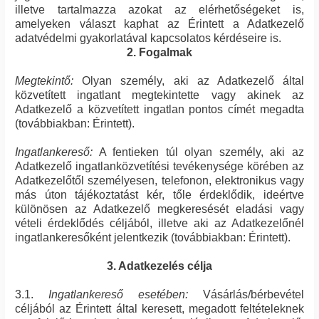
illetve tartalmazza azokat az elérhetőségeket is,
amelyeken választ kaphat az Érintett a Adatkezelő
adatvédelmi gyakorlatával kapcsolatos kérdéseire is.
2. Fogalmak
Megtekintő:
Olyan személy, aki az Adatkezelő által
közvetített ingatlant megtekintette vagy akinek az
Adatkezelő a közvetített ingatlan pontos címét megadta
(továbbiakban: Érintett).
Ingatlankereső:
A fentieken túl olyan személy, aki az
Adatkezelő ingatlanközvetítési tevékenysége körében az
Adatkezelőtől személyesen, telefonon, elektronikus vagy
más úton tájékoztatást kér, tőle érdeklődik, ideértve
különösen az Adatkezelő megkeresését eladási vagy
vételi érdeklődés céljából, illetve aki az Adatkezelőnél
ingatlankeresőként jelentkezik (továbbiakban: Érintett).
3. Adatkezelés célja
3.1.
Ingatlankereső esetében:
Vásárlás/bérbevétel
céljából az Érintett által keresett, megadott feltételeknek