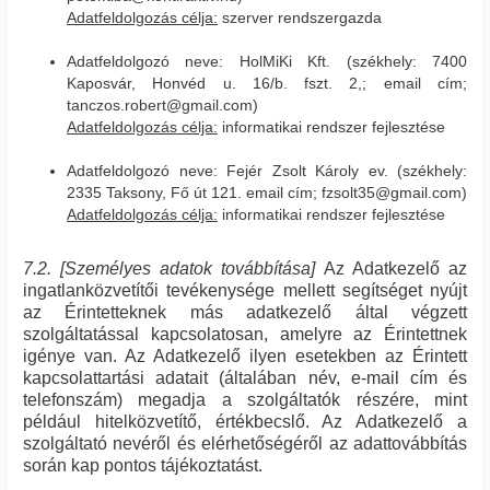
Adatfeldolgozás célja:
szerver rendszergazda
Adatfeldolgozó neve: HolMiKi Kft. (székhely: 7400
Kaposvár, Honvéd u. 16/b. fszt. 2,; email cím;
tanczos.robert@gmail.com)
Adatfeldolgozás célja:
informatikai rendszer fejlesztése
Adatfeldolgozó neve: Fejér Zsolt Károly ev. (székhely:
2335 Taksony, Fő út 121. email cím; fzsolt35@gmail.com)
Adatfeldolgozás célja:
informatikai rendszer fejlesztése
7.2. [Személyes adatok továbbítása]
Az Adatkezelő az
ingatlanközvetítői tevékenysége mellett segítséget nyújt
az Érintetteknek más adatkezelő által végzett
szolgáltatással kapcsolatosan, amelyre az Érintettnek
igénye van. Az Adatkezelő ilyen esetekben az Érintett
kapcsolattartási adatait (általában név, e-mail cím és
telefonszám) megadja a szolgáltatók részére, mint
például hitelközvetítő, értékbecslő. Az Adatkezelő a
szolgáltató nevéről és elérhetőségéről az adattovábbítás
során kap pontos tájékoztatást.