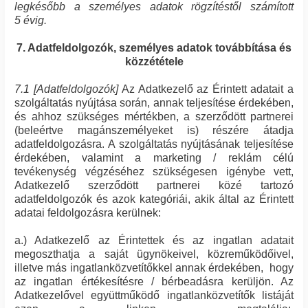
legkésőbb a személyes adatok rögzítéstől számított
5 évig.
7. Adatfeldolgozók, személyes adatok továbbítása és
közzététele
7.1 [Adatfeldolgozók]
Az Adatkezelő az Érintett adatait a
szolgáltatás nyújtása során, annak teljesítése érdekében,
és ahhoz szükséges mértékben, a szerződött partnerei
(beleértve magánszemélyeket is) részére átadja
adatfeldolgozásra. A szolgáltatás nyújtásának teljesítése
érdekében, valamint a marketing / reklám célú
tevékenység végzéséhez szükségesen igénybe vett,
Adatkezelő szerződött partnerei közé tartozó
adatfeldolgozók és azok kategóriái, akik által az Érintett
adatai feldolgozásra kerülnek:
a.) Adatkezelő az Érintettek és az ingatlan adatait
megoszthatja a saját ügynökeivel, közreműködőivel,
illetve más ingatlanközvetítőkkel annak érdekében, hogy
az ingatlan értékesítésre / bérbeadásra kerüljön. Az
Adatkezelővel együttműködő ingatlanközvetítők listáját