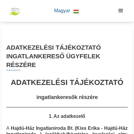
Magyar
ADATKEZELÉSI TÁJÉKOZTATÓ
INGATLANKERESŐ ÜGYFELEK
RÉSZÉRE
ADATKEZELÉSI TÁJÉKOZTATÓ
ingatlankeresők részére
1. Az adatkezelő
A
Hajdú-Ház Ingatlaniroda Bt.
(
Kiss Erika - Hajdú-Ház