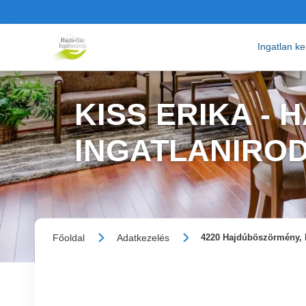
Ingatlan k
KISS ERIKA - 
INGATLANIRO
Főoldal
Adatkezelés
4220 Hajdúböszörmény, 