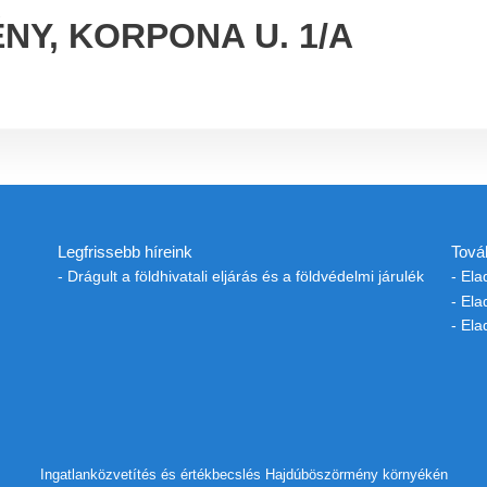
Y, KORPONA U. 1/A
Legfrissebb híreink
Tová
- Drágult a földhivatali eljárás és a földvédelmi járulék
- El
- El
- El
Ingatlanközvetítés és értékbecslés Hajdúböszörmény környékén