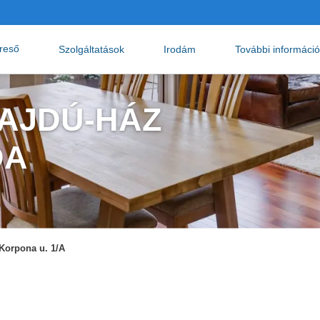
ereső
Szolgáltatások
Irodám
További informáci
HAJDÚ-HÁZ
DA
Korpona u. 1/A