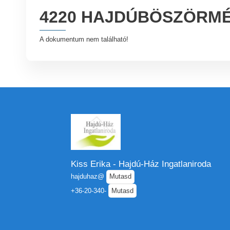
4220 HAJDÚBÖSZÖRMÉN
A dokumentum nem található!
Kiss Erika - Hajdú-Ház Ingatlaniroda
hajduhaz@
Mutasd
+36-20-340-
Mutasd