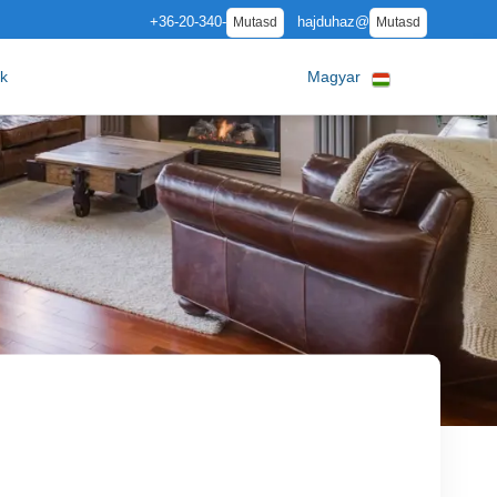
+36-20-340-
hajduhaz@
Mutasd
Mutasd
ók
Magyar