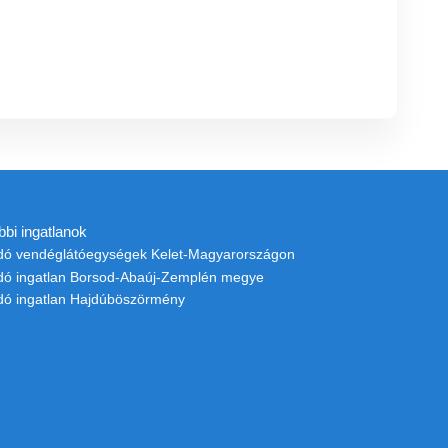
bbi ingatlanok
adó vendéglátóegységek Kelet-Magyarországon
adó ingatlan Borsod-Abaúj-Zemplén megye
adó ingatlan Hajdúböszörmény