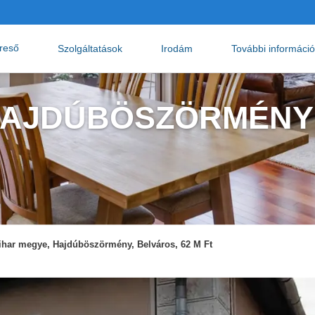
ereső
Szolgáltatások
Irodám
További informáci
 HAJDÚBÖSZÖRMÉNY
ihar megye, Hajdúböszörmény, Belváros, 62 M Ft