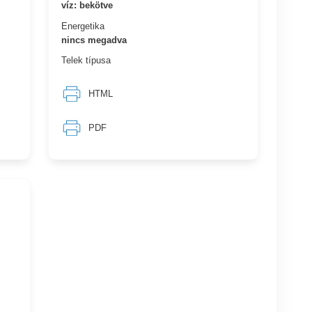
víz: bekötve
Energetika
nincs megadva
Telek típusa
HTML
PDF