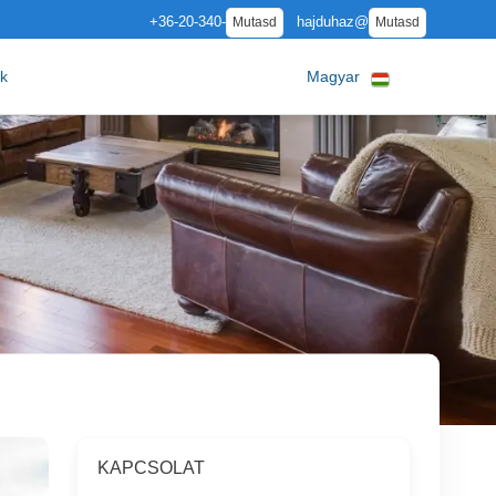
+36-20-340-
hajduhaz@
Mutasd
Mutasd
ók
Magyar
KAPCSOLAT