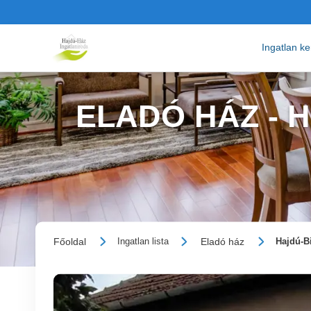
Ingatlan k
ELADÓ HÁZ -
Főoldal
Eladó ház
Ingatlan lista
Hajdú-B