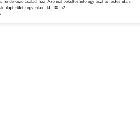
 rendelkező családi ház. Azonnal beköltözhető egy tisztító festés után.
ák alapterülete egyenként kb. 30 m2.
k.