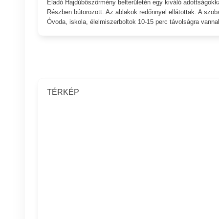
Eladó Hajdúböszörmény belterületén egy kiváló adottságokkal
Részben bútorozott. Az ablakok redőnnyel ellátottak. A szob
Óvoda, iskola, élelmiszerboltok 10-15 perc távolságra vanna
TÉRKÉP