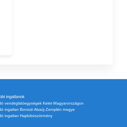
bbi ingatlanok
adó vendéglátóegységek Kelet-Magyarországon
adó ingatlan Borsod-Abaúj-Zemplén megye
adó ingatlan Hajdúböszörmény