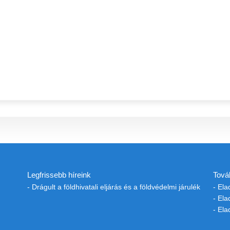
Legfrissebb híreink
Tová
- Drágult a földhivatali eljárás és a földvédelmi járulék
- El
- El
- El