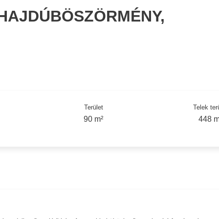
 HAJDÚBÖSZÖRMÉNY,
Terület
Telek ter
90 m²
448 m