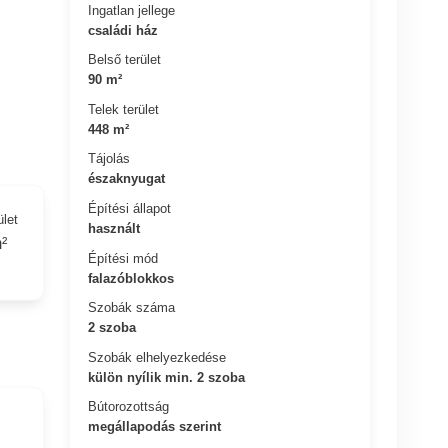
Ingatlan jellege
családi ház
Belső terület
90 m²
Telek terület
448 m²
Tájolás
északnyugat
Építési állapot
ület
használt
²
Építési mód
falazóblokkos
Szobák száma
2 szoba
Szobák elhelyezkedése
külön nyílik min. 2 szoba
Bútorozottság
megállapodás szerint