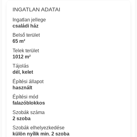
INGATLAN ADATAI
Ingatlan jellege
családi ház
Belső terület
65 m²
Telek terület
1012 m²
Tájolás
dél, kelet
Építési állapot
használt
Építési mód
falazóblokkos
Szobák száma
2 szoba
Szobák elhelyezkedése
külön nyílik min. 2 szoba