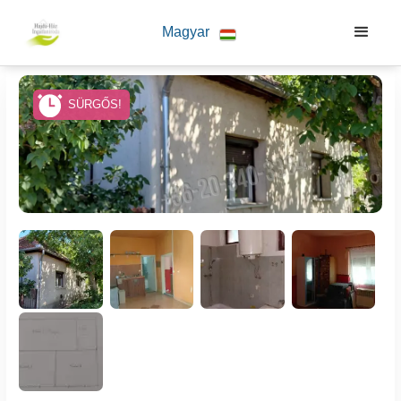
Magyar
SÜRGŐS!