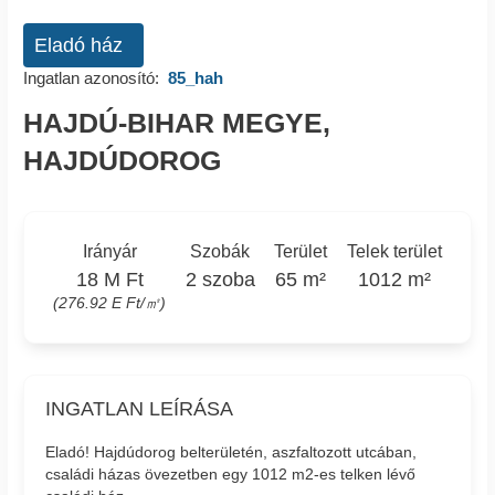
Eladó ház
Ingatlan azonosító:
85_hah
HAJDÚ-BIHAR MEGYE,
HAJDÚDOROG
Irányár
Szobák
Terület
Telek terület
18 M Ft
2 szoba
65 m²
1012 m²
(276.92 E Ft/㎡)
INGATLAN LEÍRÁSA
Eladó! Hajdúdorog belterületén, aszfaltozott utcában,
családi házas övezetben egy 1012 m2-es telken lévő