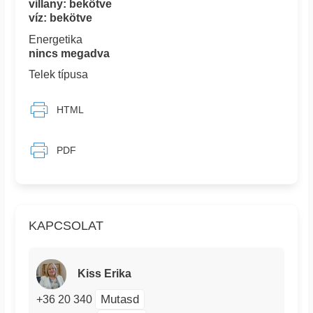
villany: bekötve
víz: bekötve
Energetika
nincs megadva
Telek típusa
HTML
PDF
KAPCSOLAT
Kiss Erika
Mutasd
+36 20 340