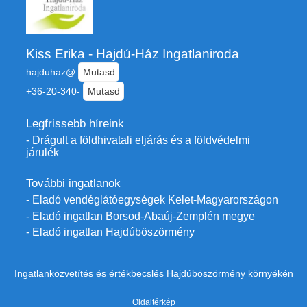
Kiss Erika - Hajdú-Ház Ingatlaniroda
hajduhaz@
Mutasd
+36-20-340-
Mutasd
Legfrissebb híreink
- Drágult a földhivatali eljárás és a földvédelmi
járulék
További ingatlanok
- Eladó vendéglátóegységek Kelet-Magyarországon
- Eladó ingatlan Borsod-Abaúj-Zemplén megye
- Eladó ingatlan Hajdúböszörmény
Ingatlanközvetítés és értékbecslés Hajdúböszörmény környékén
Oldaltérkép