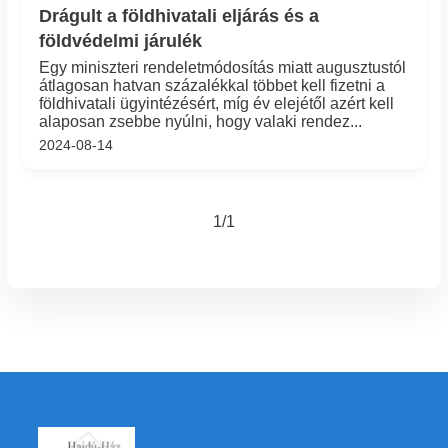
Drágult a földhivatali eljárás és a
földvédelmi járulék
Egy miniszteri rendeletmódosítás miatt augusztustól
átlagosan hatvan százalékkal többet kell fizetni a
földhivatali ügyintézésért, míg év elejétől azért kell
alaposan zsebbe nyúlni, hogy valaki rendez...
2024-08-14
1/1